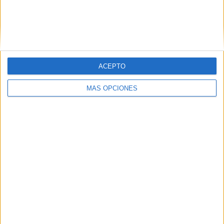
Únete a otros 371K suscriptores
ACEPTO
SIGUE NUESTROS TABLEROS EN
PINTEREST
MÁS OPCIONES
LO MÁS VISITADO