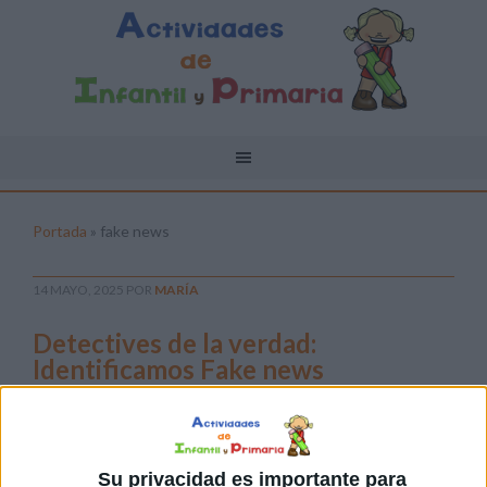
Portada
»
fake news
14 MAYO, 2025
POR
MARÍA
Detectives de la verdad:
Identificamos Fake news
En un
mundo
donde la
Su privacidad es importante para