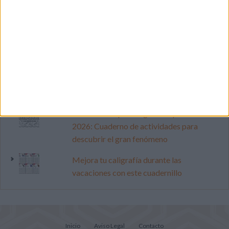
Calendario minimalista curso 2026-2027
para docentes
Dibujos para colorear de las Guerreras K
pop
Primer grupo consonántico: Fichas de
lectura, identificación, trazo y escritura
Cuenta atrás para el gran eclipse solar
2026: Cuaderno de actividades para
descubrir el gran fenómeno
Mejora tu caligrafía durante las
vacaciones con este cuadernillo
Inicio
Aviso Legal
Contacto