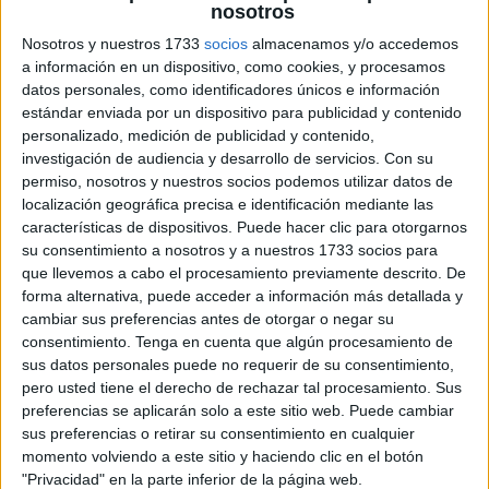
nosotros
Nosotros y nuestros 1733
socios
almacenamos y/o accedemos
a información en un dispositivo, como cookies, y procesamos
datos personales, como identificadores únicos e información
estándar enviada por un dispositivo para publicidad y contenido
información circula a una velocidad vertiginosa y no
personalizado, medición de publicidad y contenido,
siempre con intenciones honestas, es fundamental
investigación de audiencia y desarrollo de servicios.
Con su
enseñar a nuestros alumnos a ser consumidores críticos
permiso, nosotros y nuestros socios podemos utilizar datos de
de noticias. Internet, las redes sociales y los medios
localización geográfica precisa e identificación mediante las
digitales están repletos de titulares llamativos, pero
características de dispositivos. Puede hacer clic para otorgarnos
su consentimiento a nosotros y a nuestros 1733 socios para
¿cuántos de ellos son realmente ciertos? Hoy
que llevemos a cabo el procesamiento previamente descrito. De
compartimos un recurso muy útil […]
forma alternativa, puede acceder a información más detallada y
cambiar sus preferencias antes de otorgar o negar su
Publicado en:
Educación Primaria
,
Razonamiento lógico
,
Tercer
consentimiento.
Tenga en cuenta que algún procesamiento de
Ciclo
Etiquetado como:
debate
,
educación primaria
,
sus datos personales puede no requerir de su consentimiento,
educación secundaria
,
fake news
,
investigación
,
tercer ciclo
pero usted tiene el derecho de rechazar tal procesamiento. Sus
preferencias se aplicarán solo a este sitio web. Puede cambiar
sus preferencias o retirar su consentimiento en cualquier
momento volviendo a este sitio y haciendo clic en el botón
"Privacidad" en la parte inferior de la página web.