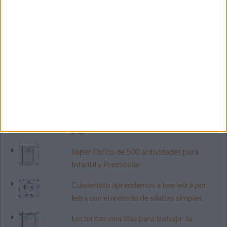
LO MÁS VISITADO
Primer grupo consonántico: Fichas de
lectura, identificación, trazo y escritura
Dibujos para colorear de las Guerreras K
pop
Súper librito de 500 actividades para
Infantil y Preescolar
Cuadernito aprendemos a leer letra por
letra con el método de sílabas simples
Lecturitas sencillas para trabajar la