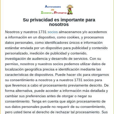
para
nuestros
hijos e
Su privacidad es importante para
hijas no
nosotros
siempre
Nosotros y nuestros 1731
socios
almacenamos y/o accedemos
es fácil. Entre tantas novedades, colecciones y
a información en un dispositivo, como cookies, y procesamos
propuestas editoriales, muchas familias se preguntan qué
datos personales, como identificadores únicos e información
lecturas pueden resultar realmente atractivas y
estándar enviada por un dispositivo para publicidad y contenido
personalizado, medición de publicidad y contenido,
adecuadas para cada etapa. Para facilitar esta elección,
investigación de audiencia y desarrollo de servicios.
Con su
hemos preparado una selección de recomendaciones de
permiso, nosotros y nuestros socios podemos utilizar datos de
libros para las vacaciones organizadas por edades, con
localización geográfica precisa e identificación mediante las
propuestas […]
características de dispositivos. Puede hacer clic para otorgarnos
su consentimiento a nosotros y a nuestros 1731 socios para
que llevemos a cabo el procesamiento previamente descrito. De
Publicado en:
Para madres y padres
,
Verano
Etiquetado
forma alternativa, puede acceder a información más detallada y
como:
edades
,
lectura en vacaciones
,
lectura recomendada
,
cambiar sus preferencias antes de otorgar o negar su
libros
,
libros infantiles
,
libros para niños
,
para padres y madres
,
consentimiento.
Tenga en cuenta que algún procesamiento de
recomendaciones
,
vacaciones
,
vacaciones de verano
,
verano
sus datos personales puede no requerir de su consentimiento,
pero usted tiene el derecho de rechazar tal procesamiento. Sus