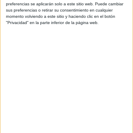
preferencias se aplicarán solo a este sitio web. Puede cambiar
17 MARZO, 2020
POR
MARÍA
sus preferencias o retirar su consentimiento en cualquier
momento volviendo a este sitio y haciendo clic en el botón
Las tareas del hogar para los niños
"Privacidad" en la parte inferior de la página web.
según la edad
Un
aspecto
muy
importante en la educación de los niños es enseñarles a
que asuman responsabilidades a medida que crecen. Esto
no solo les ayudará a ser más disciplinados y les enseñará
a seguir las normas sino que también contribuirá a que
ganen en autonomía e independencia, especialmente en
estos días. Una forma muy sencilla y […]