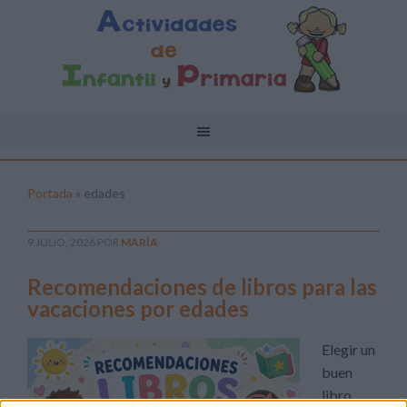
Portada
»
edades
9 JULIO, 2026
POR
MARÍA
Recomendaciones de libros para las
vacaciones por edades
Elegir un
buen
libro