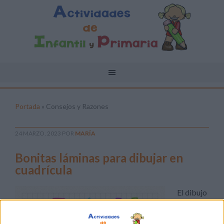
Portada
»
Consejos y Razones
24 MARZO, 2023
POR
MARÍA
Bonitas láminas para dibujar en
cuadrícula
El dibujo
en