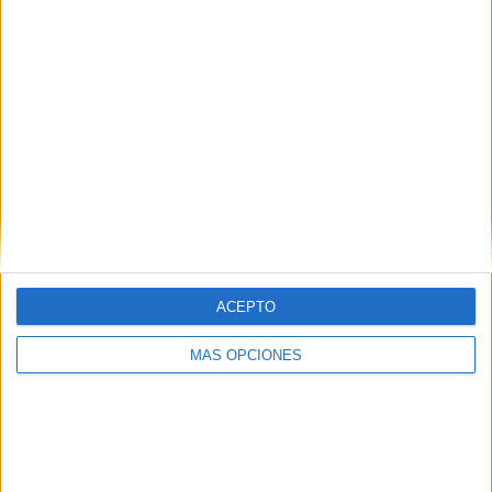
SUSCRIBETE
Introduce tu correo electrónico para suscribirte a este blog
y recibir notificaciones de nuevas entradas.
Dirección
de
email
ACEPTO
SUSCRIBIR
MÁS OPCIONES
Únete a otros 371K suscriptores
SIGUE NUESTROS TABLEROS EN