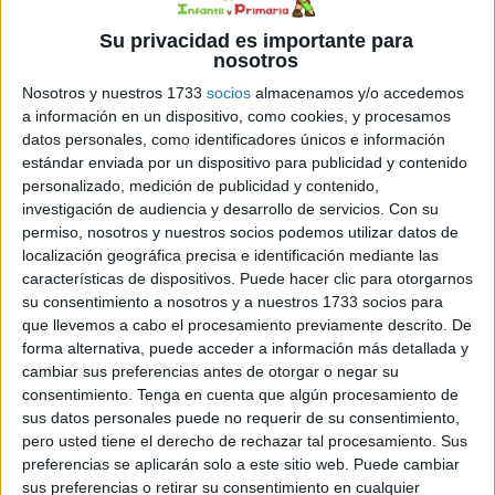
Su privacidad es importante para
nosotros
Nosotros y nuestros 1733
socios
almacenamos y/o accedemos
a información en un dispositivo, como cookies, y procesamos
datos personales, como identificadores únicos e información
estándar enviada por un dispositivo para publicidad y contenido
personalizado, medición de publicidad y contenido,
investigación de audiencia y desarrollo de servicios.
Con su
permiso, nosotros y nuestros socios podemos utilizar datos de
localización geográfica precisa e identificación mediante las
cuadrícula es una técnica que permite mantener las
características de dispositivos. Puede hacer clic para otorgarnos
proporciones exactas y manejar las dimensiones de las
su consentimiento a nosotros y a nuestros 1733 socios para
que llevemos a cabo el procesamiento previamente descrito. De
formas a través de la conexión de puntos. Esta técnica de
forma alternativa, puede acceder a información más detallada y
dibujo es muy antigua y ha sido utilizada por grandes
cambiar sus preferencias antes de otorgar o negar su
artistas a lo largo de la historia. Además, dibujar en
consentimiento.
Tenga en cuenta que algún procesamiento de
cuadrícula puede ayudar a mejorar […]
sus datos personales puede no requerir de su consentimiento,
pero usted tiene el derecho de rechazar tal procesamiento. Sus
preferencias se aplicarán solo a este sitio web. Puede cambiar
Publicado en:
3 Años
,
4 Años
,
5 Años
,
Atención
,
Educación
sus preferencias o retirar su consentimiento en cualquier