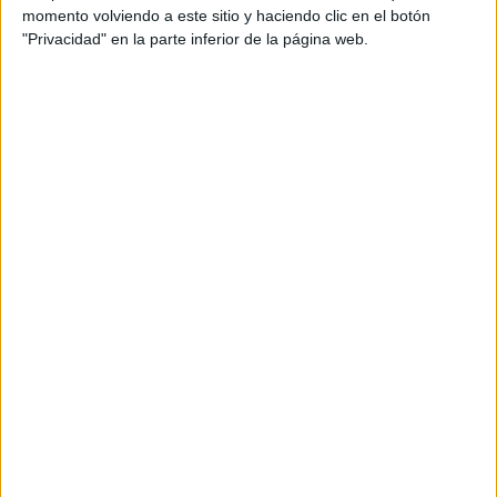
Infantil
,
Grafomotricidad
,
Grafomotricidad
,
Grafomotricidad
momento volviendo a este sitio y haciendo clic en el botón
Etiquetado como:
3 años
,
4 años
,
5 años
,
agarre del lápiz
,
"Privacidad" en la parte inferior de la página web.
Consejos y Razones
,
Desarrollo del niño
,
desarrollo motor
,
EDUCACIÓN INFANTIL
,
educación preescolar
,
educación
primaria
,
grafomotricidad
,
Manipulativos didácticos
,
MATERIALES EDUCATIVOS PARA MAESTROS/AS
,
MATERIALES EDUCATIVOS PARA PROFESORES/AS
,
Materiales para el Maestro/a
,
Materiales para el profesor/a
,
motricidad fina
,
PAPÁS Y MAMÁS
,
psicomotricidad
,
psicomotricidad fina