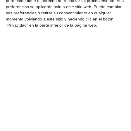
pero usted tiene el derecho de rechazar tal procesamiento. Sus
Juegos para fomentar el trabajo en
preferencias se aplicarán solo a este sitio web. Puede cambiar
equipo en clase de educación física
sus preferencias o retirar su consentimiento en cualquier
momento volviendo a este sitio y haciendo clic en el botón
La
"Privacidad" en la parte inferior de la página web.
asignatura de Educación Física es un espacio clave para
promover valores fundamentales como la cooperación,
el respeto y, sobre todo, el trabajo en equipo. A través de
dinámicas y actividades físicas, los estudiantes no solo
mejoran su condición física, sino que también aprenden a
colaborar y a apoyarse mutuamente para lograr un
objetivo común. […]