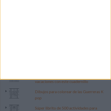
LO MÁS VISITADO
Primer grupo consonántico: Fichas de
lectura, identificación, trazo y escritura
Mejora tu caligrafía durante las
vacaciones con este cuadernillo
Dibujos para colorear de las Guerreras K
pop
Súper librito de 500 actividades para