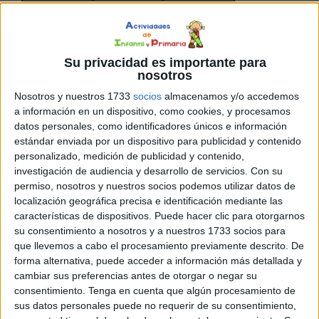
época
perfecta
para
Su privacidad es importante para
compartir momentos especiales con los demás, y qué
nosotros
mejor manera de hacerlo que a través de un detalle
Nosotros y nuestros 1733
socios
almacenamos y/o accedemos
personal. Por ello, os quiero compartir un recurso ideal
a información en un dispositivo, como cookies, y procesamos
datos personales, como identificadores únicos e información
para los últimos días de clase antes de las vacaciones:
estándar enviada por un dispositivo para publicidad y contenido
una colección de tarjetas plegables que los niños pueden
personalizado, medición de publicidad y contenido,
personalizar y […]
investigación de audiencia y desarrollo de servicios.
Con su
permiso, nosotros y nuestros socios podemos utilizar datos de
localización geográfica precisa e identificación mediante las
Publicado en:
Navidad
Etiquetado como:
cohesión de grupo
,
características de dispositivos. Puede hacer clic para otorgarnos
colorear
,
convivencia
,
dinámica
,
escritura creativa
,
mensaje
su consentimiento a nosotros y a nuestros 1733 socios para
navideño
,
Navidad
,
personalizar
,
tarjetas plegables
,
últimos
que llevemos a cabo el procesamiento previamente descrito. De
días de clase
forma alternativa, puede acceder a información más detallada y
cambiar sus preferencias antes de otorgar o negar su
consentimiento.
Tenga en cuenta que algún procesamiento de
8 OCTUBRE, 2024
POR
MARÍA
sus datos personales puede no requerir de su consentimiento,