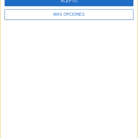
ACEPTO
SUSCRIBETE
MÁS OPCIONES
Introduce tu correo electrónico para suscribirte a este blog
y recibir notificaciones de nuevas entradas.
Dirección
de
email
SUSCRIBIR
Únete a otros 371K suscriptores
SIGUE NUESTROS TABLEROS EN
PINTEREST