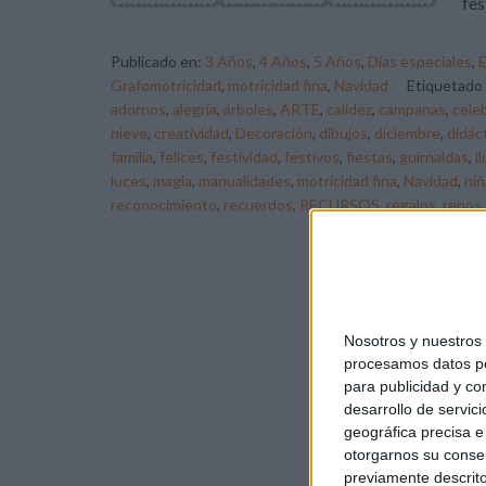
fes
Publicado en:
3 Años
,
4 Años
,
5 Años
,
Días especiales
,
E
Grafomotricidad
,
motricidad fina
,
Navidad
Etiquetado
adornos
,
alegría
,
árboles
,
ARTE
,
calidez
,
campanas
,
cele
nieve
,
creatividad
,
Decoración
,
dibujos
,
diciembre
,
didác
familia
,
felices
,
festividad
,
festivos
,
fiestas
,
guirnaldas
,
i
luces
,
magia
,
manualidades
,
motricidad fina
,
Navidad
,
ni
reconocimiento
,
recuerdos
,
RECURSOS
,
regalos
,
renos
Nosotros y nuestro
procesamos datos per
para publicidad y co
desarrollo de servici
geográfica precisa e 
otorgarnos su conse
previamente descrito