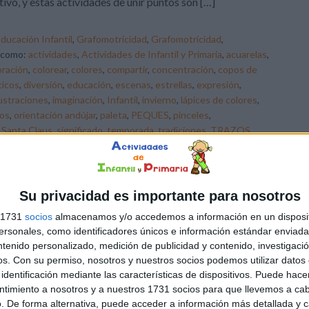
tivo, y estas actividades de unir puntos son […]
ducación Infantil
,
Grafomotricidad
,
Grafomotricidad
,
 como:
actividades
,
Actividades de Infantil y Primaria
,
acuarelas
,
bración
,
colorear
,
colores
,
compartir
,
concentración
,
copos de
ticos
,
diversión
,
educación
,
escenas
,
estrellas
,
expresión
,
lustraciones
,
imaginación
,
Infantil
,
invierno
,
lápices de colores
,
ños
,
orientación andújar
,
paleta
,
PEQUES
,
pinceles
,
,
Santa Claus
,
significado
,
temporada
,
tradiciones
,
TRAZOS
Su privacidad es importante para nosotros
s 1731
socios
almacenamos y/o accedemos a información en un disposit
sonales, como identificadores únicos e información estándar enviada 
ntenido personalizado, medición de publicidad y contenido, investigaci
os.
Con su permiso, nosotros y nuestros socios podemos utilizar datos 
identificación mediante las características de dispositivos. Puede hacer
ntimiento a nosotros y a nuestros 1731 socios para que llevemos a ca
. De forma alternativa, puede acceder a información más detallada y 