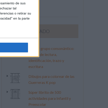
esamiento de sus
echazar tal
erencias o retirar su
vacidad" en la parte
LO MÁS VISITADO
Primer grupo consonántico:
Fichas de lectura,
identificación, trazo y
escritura
Dibujos para colorear de las
Guerreras K pop
Súper librito de 500
actividades para Infantil y
Preescolar