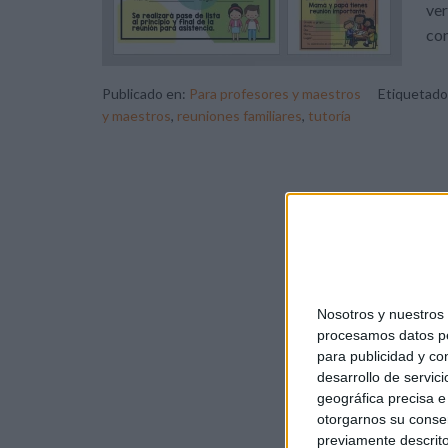
ver
con
Publicado en:
Para profesores y maestros
Etiquetad
y maestros
,
reuniones familiares
,
tutoría
Nosotros y nuestro
procesamos datos per
para publicidad y co
desarrollo de servici
geográfica precisa e 
otorgarnos su conse
previamente descrito