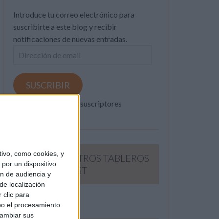
Introduce tu correo electrónico para
suscribirte a este blog y recibir
notificaciones de nuevas entradas.
Dirección
de
email
SUSCRIBIR
Únete a otros 371K suscriptores
ivo, como cookies, y
SIGUE NUESTROS TABLEROS
por un dispositivo
EN PINTEREST
ón de audiencia y
de localización
 clic para
bo el procesamiento
cambiar sus