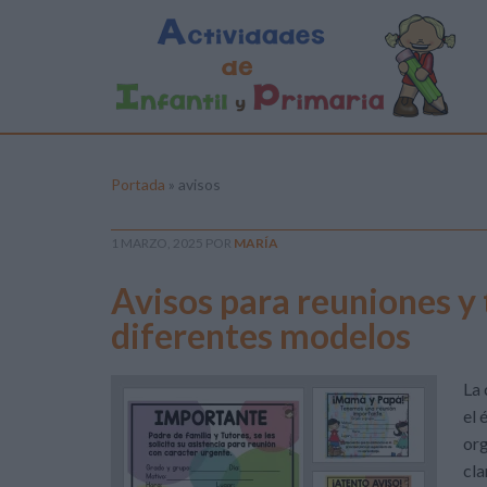
Portada
»
avisos
1 MARZO, 2025
POR
MARÍA
Avisos para reuniones y 
diferentes modelos
La 
el 
org
cla