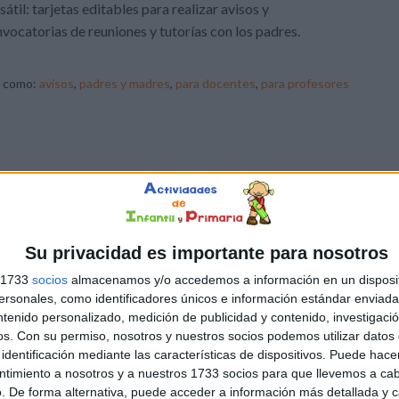
sátil: tarjetas editables para realizar avisos y
vocatorias de reuniones y tutorías con los padres.
o como:
avisos
,
padres y madres
,
para docentes
,
para profesores
Su privacidad es importante para nosotros
s 1733
socios
almacenamos y/o accedemos a información en un disposit
sonales, como identificadores únicos e información estándar enviada 
ntenido personalizado, medición de publicidad y contenido, investigaci
os.
Con su permiso, nosotros y nuestros socios podemos utilizar datos 
identificación mediante las características de dispositivos. Puede hacer
ntimiento a nosotros y a nuestros 1733 socios para que llevemos a ca
. De forma alternativa, puede acceder a información más detallada y 