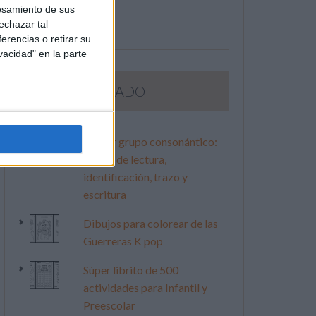
esamiento de sus
echazar tal
erencias o retirar su
vacidad" en la parte
LO MÁS VISITADO
Primer grupo consonántico:
Fichas de lectura,
identificación, trazo y
escritura
Dibujos para colorear de las
Guerreras K pop
Súper librito de 500
actividades para Infantil y
Preescolar