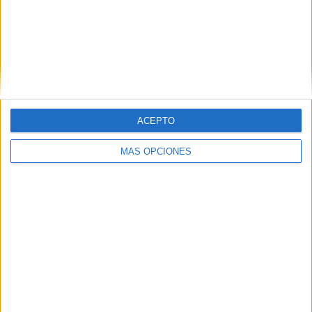
Dirección
de
email
SUSCRIBIR
Únete a otros 371K suscriptores
ACEPTO
MÁS OPCIONES
SIGUE NUESTROS TABLEROS EN
PINTEREST