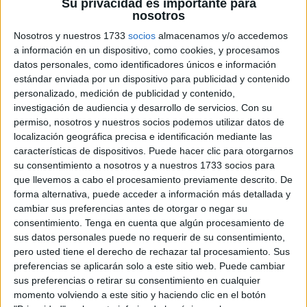
Su privacidad es importante para
nosotros
Nosotros y nuestros 1733
socios
almacenamos y/o accedemos
a información en un dispositivo, como cookies, y procesamos
datos personales, como identificadores únicos e información
estándar enviada por un dispositivo para publicidad y contenido
organización y la planificación son habilidades esenciales
personalizado, medición de publicidad y contenido,
que incluso los más jóvenes pueden comenzar a aprender.
investigación de audiencia y desarrollo de servicios.
Con su
En actividades de infantil y primaria, hemos diseñado una
permiso, nosotros y nuestros socios podemos utilizar datos de
serie especial de «Bonitos Calendarios de Mayo 2024
localización geográfica precisa e identificación mediante las
para Anotaciones: Bluey, 12 Modelos» que no solo son
características de dispositivos. Puede hacer clic para otorgarnos
su consentimiento a nosotros y a nuestros 1733 socios para
funcionales, sino también increíblemente atractivos para
que llevemos a cabo el procesamiento previamente descrito. De
los niños. Estos calendarios están inspirados […]
forma alternativa, puede acceder a información más detallada y
cambiar sus preferencias antes de otorgar o negar su
Publicado en:
Calendarios
Etiquetado como:
anotaciones
consentimiento.
Tenga en cuenta que algún procesamiento de
sus datos personales puede no requerir de su consentimiento,
diarias
,
aprendizaje de la organización
,
autonomía infantil
,
pero usted tiene el derecho de rechazar tal procesamiento. Sus
Bluey
,
calendarios de mayo 2024
,
calendarios para niños
,
preferencias se aplicarán solo a este sitio web. Puede cambiar
decoración infantil
,
gestión del tiempo para niños
,
sus preferencias o retirar su consentimiento en cualquier
herramientas educativas
,
organización infantil
,
orientación
momento volviendo a este sitio y haciendo clic en el botón
andujar
,
planificación familiar
,
recordatorios
,
tareas escolares