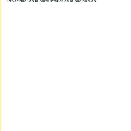
"Privacidad" en la parte inferior de la página web.
SUSCRIBETE
Introduce tu correo electrónico para suscribirte a este blog
y recibir notificaciones de nuevas entradas.