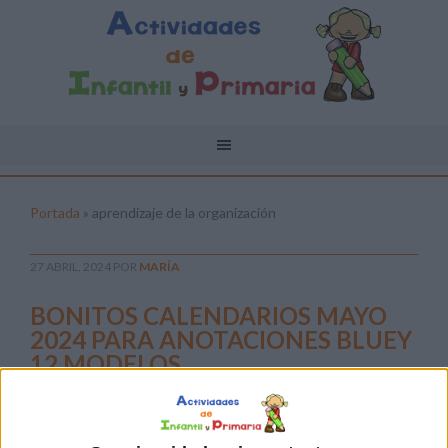
Portada
»
aprendizaje de la organización
27 ABRIL, 2024
POR
MARÍA
BONITOS CALENDARIOS MAYO
2024 PARA ANOTACIONES BLUEY
12 MODELOS
La