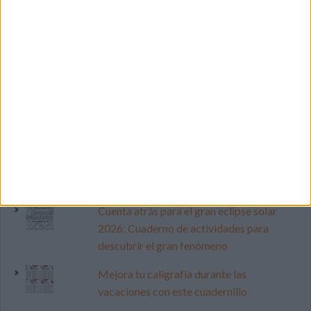
LO MÁS VISITADO
Calendario minimalista curso 2026-2027
para docentes
Dibujos para colorear de las Guerreras K
pop
Primer grupo consonántico: Fichas de
lectura, identificación, trazo y escritura
Cuenta atrás para el gran eclipse solar
2026: Cuaderno de actividades para
descubrir el gran fenómeno
Mejora tu caligrafía durante las
vacaciones con este cuadernillo