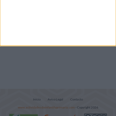
Infantil y Preescolar
Lecturitas sencillas para trabajar la
comprensión lectora en nivel inicial
Inicio
Aviso Legal
Contacto
www.actividadesdeinfantilyprimaria.com
- Copyright 2026