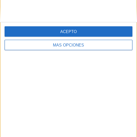
ACEPTO
LO MÁS VISITADO
MÁS OPCIONES
Calendario minimalista curso 2026-2027
para docentes
Dibujos para colorear de las Guerreras K
pop
Cuenta atrás para el gran eclipse solar
2026: Cuaderno de actividades para
descubrir el gran fenómeno
Súper librito de 500 actividades para