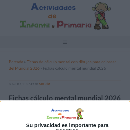
Portada
»
Fichas de cálculo mental con dibujos para colorear
del Mundial 2026
»
Fichas cálculo mental mundial 2026
8 JULIO, 2026
POR
MARÍA
Fichas cálculo mental mundial 2026
Pulsa sobre el enlace para descargar el
archivo:
Su privacidad es importante para