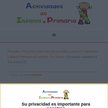
Portada
»
Preciosa colección de portadas para tus cuadernos
(campos formativos) diseño Toy Story
»
Portadas cuadernos
Toy Story (7)
7 JULIO, 2026
POR
MARÍA
Portadas cuadernos Toy Story (7)
Pulsa sobre el enlace para descargar el
archivo:
Su privacidad es importante para