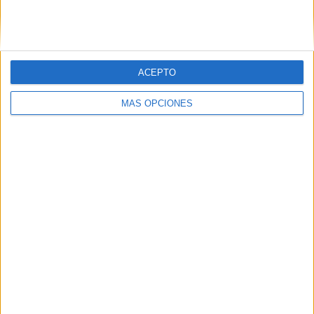
SIGUE NUESTROS TABLEROS EN
PINTEREST
ACEPTO
MÁS OPCIONES
LO MÁS VISITADO
Dibujos para colorear de las Guerreras K
pop
Primer grupo consonántico: Fichas de
lectura, identificación, trazo y escritura