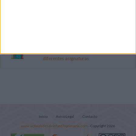
Mejora tu caligrafía durante las
vacaciones con este cuadernillo
Súper librito de 500 actividades para
Infantil y Preescolar
Portadas de Minecraft para cuadernos de
diferentes asignaturas
Inicio
Aviso Legal
Contacto
www.actividadesdeinfantilyprimaria.com
- Copyright 2026