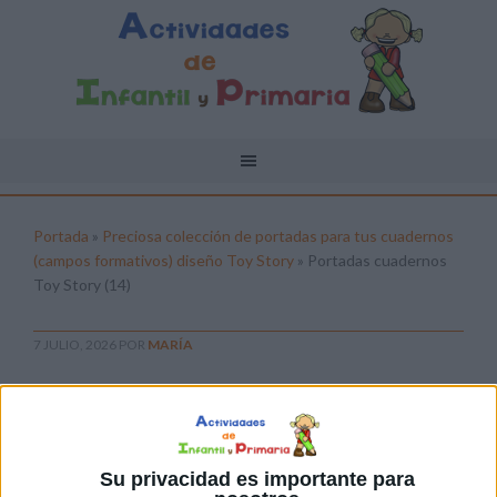
Portada
»
Preciosa colección de portadas para tus cuadernos
(campos formativos) diseño Toy Story
»
Portadas cuadernos
Toy Story (14)
7 JULIO, 2026
POR
MARÍA
Portadas cuadernos Toy Story (14)
Pulsa sobre el enlace para descargar el
archivo:
Su privacidad es importante para