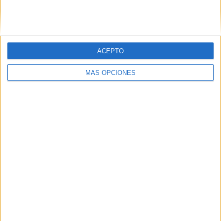
SIGUE NUESTROS TABLEROS EN
PINTEREST
ACEPTO
MÁS OPCIONES
LO MÁS VISITADO
Primer grupo consonántico: Fichas de
lectura, identificación, trazo y escritura
Dibujos para colorear de las Guerreras K
pop