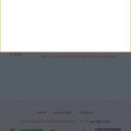
Súper librito de 500 actividades para
Infantil y Preescolar
Lecturitas sencillas para trabajar la
comprensión lectora en nivel inicial
Cuadernito aprendemos a leer letra por
letra con el método de sílabas simples
Inicio
Aviso Legal
Contacto
www.actividadesdeinfantilyprimaria.com
- Copyright 2026