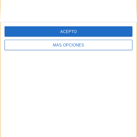
ACEPTO
MÁS OPCIONES
LO MÁS VISITADO
Dibujos para colorear de las Guerreras K
pop
Primer grupo consonántico: Fichas de
lectura, identificación, trazo y escritura
Mejora tu caligrafía durante las
vacaciones con este cuadernillo