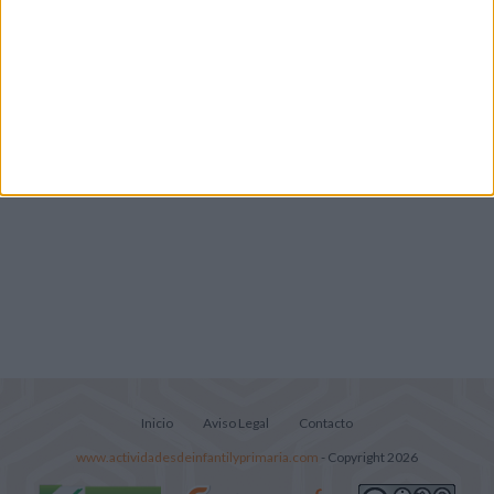
Súper librito de 500 actividades para
Infantil y Preescolar
Portadas de Minecraft para cuadernos de
diferentes asignaturas
Inicio
Aviso Legal
Contacto
www.actividadesdeinfantilyprimaria.com
- Copyright 2026