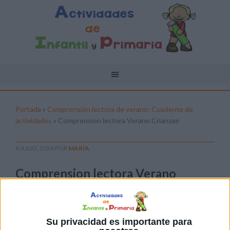
Portada
»
Comprensión lectora de verano: Cuaderno de
actividades
»
Comprension lectora Verano Crianzae
6 JULIO, 2026
POR
MARÍA
Comprension lectora Verano
Crianzae
Pulsa sobre el enlace para descargar el
archivo:
Su privacidad es importante para