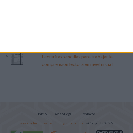
vacaciones con este cuadernillo
Dibujos para colorear de las Guerreras K
pop
Súper librito de 500 actividades para
Infantil y Preescolar
Lecturitas sencillas para trabajar la
comprensión lectora en nivel inicial
Inicio
Aviso Legal
Contacto
www.actividadesdeinfantilyprimaria.com
- Copyright 2026