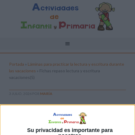
Portada
»
Láminas para practicar la lectura y escritura durante
las vacaciones
»
Fichas repaso lectura y escritura
vacaciones(5)
3 JULIO, 2026
POR
MARÍA
Fichas repaso lectura y escritura
vacaciones(5)
Pulsa sobre el enlace para descargar el
Su privacidad es importante para