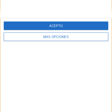
SIGUE NUESTROS TABLEROS EN
PINTEREST
ACEPTO
MÁS OPCIONES
LO MÁS VISITADO
Primer grupo consonántico: Fichas de
lectura, identificación, trazo y escritura
Mejora tu caligrafía durante las