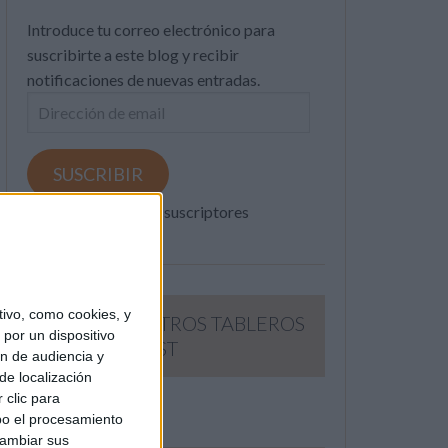
Introduce tu correo electrónico para
suscribirte a este blog y recibir
notificaciones de nuevas entradas.
Dirección
de
email
SUSCRIBIR
Únete a otros 371K suscriptores
ivo, como cookies, y
SIGUE NUESTROS TABLEROS
por un dispositivo
EN PINTEREST
ón de audiencia y
de localización
 clic para
bo el procesamiento
cambiar sus