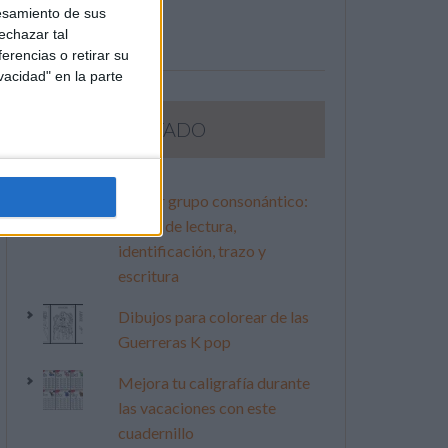
esamiento de sus
echazar tal
erencias o retirar su
vacidad" en la parte
LO MÁS VISITADO
Primer grupo consonántico:
Fichas de lectura,
identificación, trazo y
escritura
Dibujos para colorear de las
Guerreras K pop
Mejora tu caligrafía durante
las vacaciones con este
cuadernillo