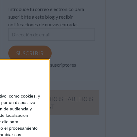
Introduce tu correo electrónico para
suscribirte a este blog y recibir
notificaciones de nuevas entradas.
Dirección
de
email
SUSCRIBIR
Únete a otros 371K suscriptores
ivo, como cookies, y
SIGUE NUESTROS TABLEROS
por un dispositivo
EN PINTEREST
ón de audiencia y
de localización
 clic para
bo el procesamiento
cambiar sus