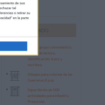
esamiento de sus
echazar tal
erencias o retirar su
vacidad" en la parte
LO MÁS VISITADO
Primer grupo consonántico:
Fichas de lectura,
identificación, trazo y
escritura
Dibujos para colorear de las
Guerreras K pop
Súper librito de 500
actividades para Infantil y
Preescolar