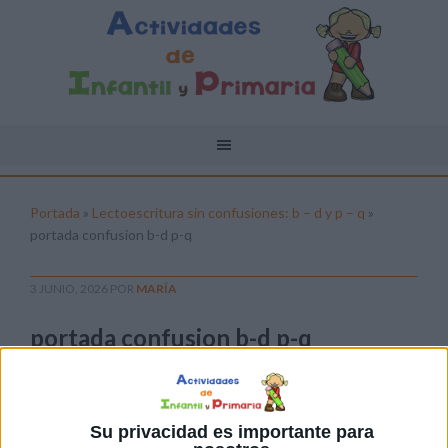
Portada
»
Lectoescritura sin confusiones: b – d y p – q
»
portada confusion b-d p-q
3 JUNIO, 2026
POR
MARÍA
portada confusion b-d p-q
Pulsa sobre el enlace para descargar el
archivo:
Su privacidad es importante para