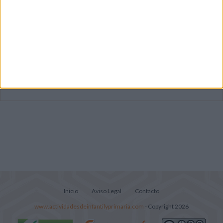
Súper librito de 500 actividades para
Infantil y Preescolar
Lecturitas sencillas para trabajar la
comprensión lectora en nivel inicial
Cuadernito aprendemos a leer letra por
letra con el método de sílabas simples
Inicio
Aviso Legal
Contacto
www.actividadesdeinfantilyprimaria.com
- Copyright 2026