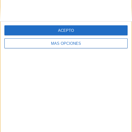
SIGUE NUESTROS TABLEROS EN
PINTEREST
ACEPTO
MÁS OPCIONES
LO MÁS VISITADO
Primer grupo consonántico: Fichas de
lectura, identificación, trazo y escritura
Dibujos para colorear de las Guerreras K
pop