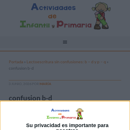
Portada
»
Lectoescritura sin confusiones: b – d y p – q
»
confusion b-d
3 JUNIO, 2026
POR
MARÍA
confusion b-d
Pulsa sobre el enlace para descargar el
archivo:
Su privacidad es importante para