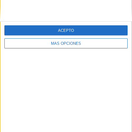
SIGUE NUESTROS TABLEROS EN
PINTEREST
ACEPTO
MÁS OPCIONES
LO MÁS VISITADO
Primer grupo consonántico: Fichas de
lectura, identificación, trazo y escritura
Dibujos para colorear de las Guerreras K
pop