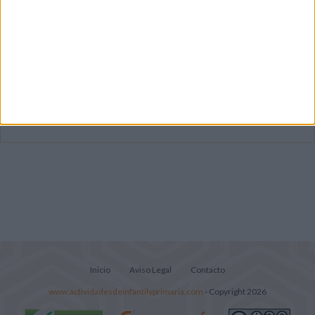
Mejora tu caligrafía durante las
vacaciones con este cuadernillo
Súper librito de 500 actividades para
Infantil y Preescolar
Lecturitas sencillas para trabajar la
comprensión lectora en nivel inicial
Inicio
Aviso Legal
Contacto
www.actividadesdeinfantilyprimaria.com
- Copyright 2026