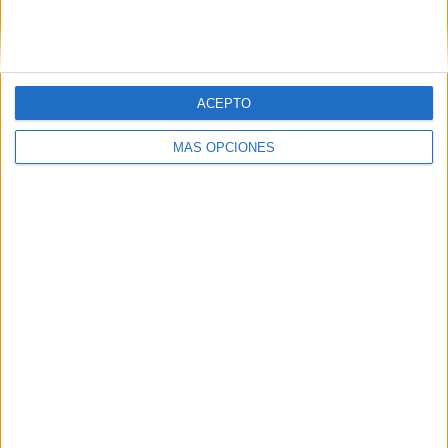
SIGUE NUESTROS TABLEROS EN
PINTEREST
ACEPTO
MÁS OPCIONES
LO MÁS VISITADO
Primer grupo consonántico: Fichas de
lectura, identificación, trazo y escritura
Dibujos para colorear de las Guerreras K