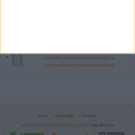
pop
Mejora tu caligrafía durante las
vacaciones con este cuadernillo
Súper librito de 500 actividades para
Infantil y Preescolar
Lecturitas sencillas para trabajar la
comprensión lectora en nivel inicial
Inicio
Aviso Legal
Contacto
www.actividadesdeinfantilyprimaria.com
- Copyright 2026