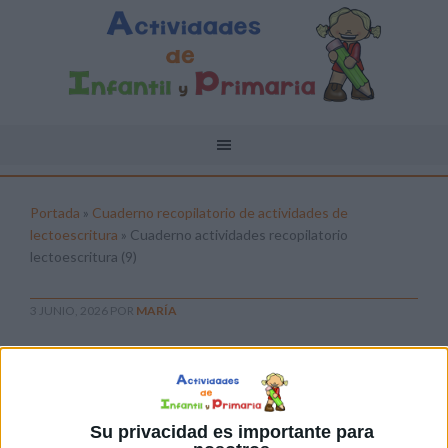
Portada
»
Cuaderno recopilatorio de actividades de
lectoescritura
»
Cuaderno actividades recopilatorio
lectoescritura (9)
3 JUNIO, 2026
POR
MARÍA
Cuaderno actividades recopilatorio
lectoescritura (9)
Pulsa sobre el enlace para descargar el
Su privacidad es importante para