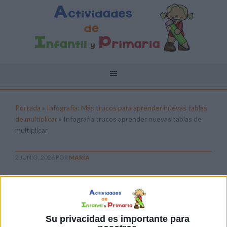
Portada
»
Infografía: Más trucos para aprender nuevas tablas
de multiplicar
»
Infografía trucos aprender nuevas tablas de
multiplicar
2 JUNIO, 2026
POR
MARÍA
Infografía trucos aprender nuevas
tablas de multiplicar
Pulsa sobre el enlace para descargar el
Su privacidad es importante para