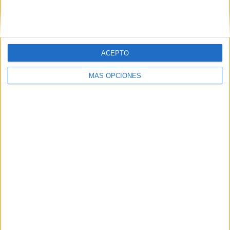
SIGUE NUESTROS TABLEROS EN
PINTEREST
ACEPTO
MÁS OPCIONES
LO MÁS VISITADO
Primer grupo consonántico: Fichas de
lectura, identificación, trazo y escritura
Mejora tu caligrafía durante las