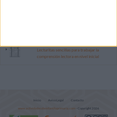
vacaciones con este cuadernillo
Dibujos para colorear de las Guerreras K
pop
Súper librito de 500 actividades para
Infantil y Preescolar
Lecturitas sencillas para trabajar la
comprensión lectora en nivel inicial
Inicio
Aviso Legal
Contacto
www.actividadesdeinfantilyprimaria.com
- Copyright 2026