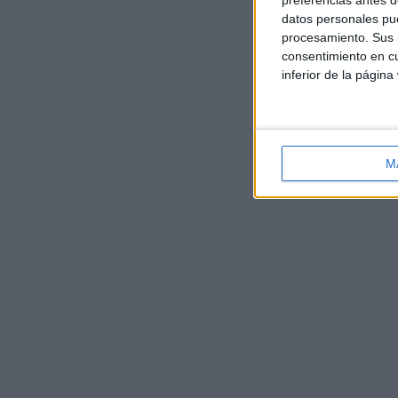
preferencias antes d
datos personales pue
procesamiento. Sus p
consentimiento en cu
inferior de la página
M