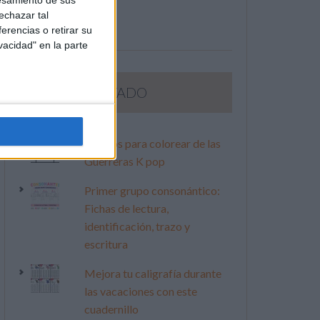
esamiento de sus
echazar tal
erencias o retirar su
vacidad" en la parte
LO MÁS VISITADO
Dibujos para colorear de las
Guerreras K pop
Primer grupo consonántico:
Fichas de lectura,
identificación, trazo y
escritura
Mejora tu caligrafía durante
las vacaciones con este
cuadernillo