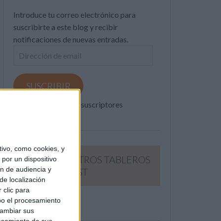
Introduce tu correo electrónico para
suscribirte a este blog y recibir
notificaciones de nuevas entradas.
Dirección
de
email
SUSCRIBIR
Únete a otros 371K suscriptores
ivo, como cookies, y
SIGUE NUESTROS TABLEROS
por un dispositivo
ón de audiencia y
EN PINTEREST
de localización
 clic para
bo el procesamiento
cambiar sus