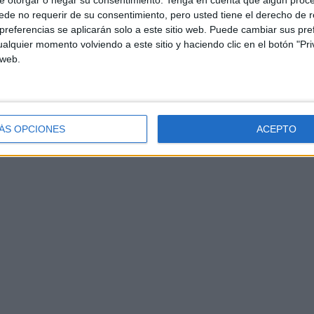
e otorgar o negar su consentimiento.
Tenga en cuenta que algún proc
de no requerir de su consentimiento, pero usted tiene el derecho de r
referencias se aplicarán solo a este sitio web. Puede cambiar sus pref
alquier momento volviendo a este sitio y haciendo clic en el botón "Pri
 web.
ÁS OPCIONES
ACEPTO