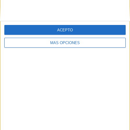
ACEPTO
LO MÁS VISITADO
MÁS OPCIONES
Primer grupo consonántico: Fichas de
lectura, identificación, trazo y escritura
Dibujos para colorear de las Guerreras K
pop
Súper librito de 500 actividades para
Infantil y Preescolar
Cuadernito aprendemos a leer letra por
letra con el método de sílabas simples