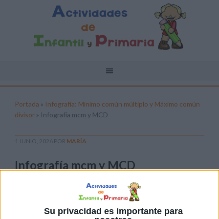
Portada
»
Infografía: Mínimo común múltiplo y Máximo común
divisor
»
Infografía mcm y MCD
1 JUNIO, 2026
POR
MARÍA
Infografía mcm y MCD
Pulsa sobre el enlace para descargar el
archivo:
Su privacidad es importante para