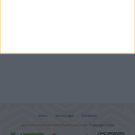
Lecturitas sencillas para trabajar la
comprensión lectora en nivel inicial
Inicio
Aviso Legal
Contacto
www.actividadesdeinfantilyprimaria.com
- Copyright 2026