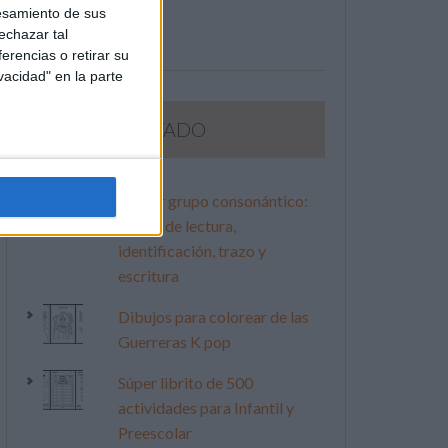
esamiento de sus
echazar tal
erencias o retirar su
vacidad" en la parte
LO MÁS VISITADO
Primer grupo consonántico:
Fichas de lectura,
identificación, trazo y
escritura
Dibujos para colorear de las
Guerreras K pop
Súper librito de 500
actividades para Infantil y
Preescolar