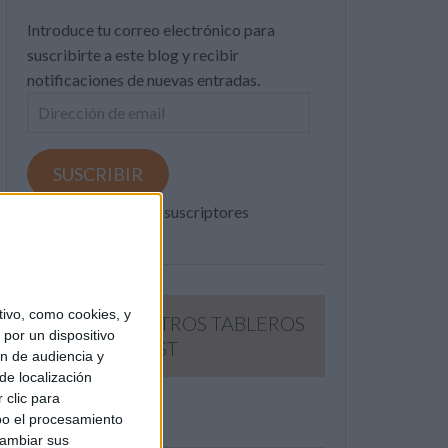
Introduce tu correo electrónico para
suscribirte a este blog y recibir
notificaciones de nuevas entradas.
Dirección
de
email
SUSCRIBIR
Únete a otros 371K suscriptores
ivo, como cookies, y
SIGUE NUESTROS TABLEROS
por un dispositivo
EN PINTEREST
ón de audiencia y
de localización
 clic para
bo el procesamiento
cambiar sus