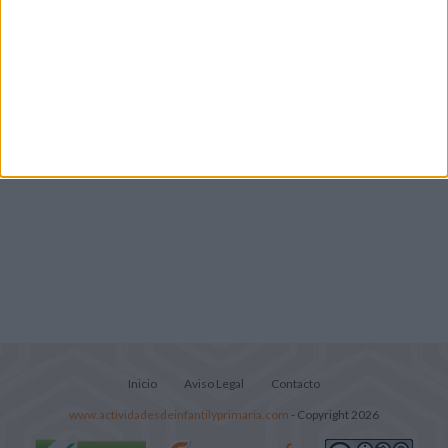
Cuadernito aprendemos a leer letra por
letra con el método de sílabas simples
Lecturitas sencillas para trabajar la
comprensión lectora en nivel inicial
Inicio
Aviso Legal
Contacto
www.actividadesdeinfantilyprimaria.com
- Copyright 2026