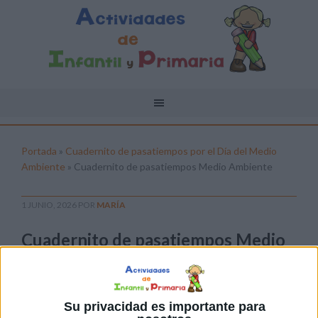
Portada
»
Cuadernito de pasatiempos por el Día del Medio
Ambiente
»
Cuadernito de pasatiempos Medio Ambiente
1 JUNIO, 2026
POR
MARÍA
Cuadernito de pasatiempos Medio
Ambiente
Pulsa sobre el enlace para descargar el
archivo:
Su privacidad es importante para