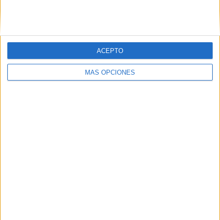
ACEPTO
MÁS OPCIONES
LO MÁS VISITADO
Primer grupo consonántico: Fichas de
lectura, identificación, trazo y escritura
Dibujos para colorear de las Guerreras K
pop
Súper librito de 500 actividades para
Infantil y Preescolar