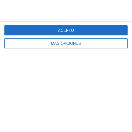
SIGUE NUESTROS TABLEROS EN
PINTEREST
ACEPTO
MÁS OPCIONES
LO MÁS VISITADO
Primer grupo consonántico: Fichas de
lectura, identificación, trazo y escritura
Dibujos para colorear de las Guerreras K