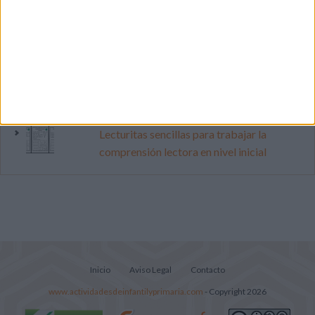
pop
Súper librito de 500 actividades para
Infantil y Preescolar
Mejora tu caligrafía durante las
vacaciones con este cuadernillo
Lecturitas sencillas para trabajar la
comprensión lectora en nivel inicial
Inicio
Aviso Legal
Contacto
www.actividadesdeinfantilyprimaria.com
- Copyright 2026