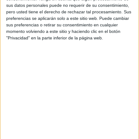
sus datos personales puede no requerir de su consentimiento,
pero usted tiene el derecho de rechazar tal procesamiento. Sus
preferencias se aplicarán solo a este sitio web. Puede cambiar
sus preferencias o retirar su consentimiento en cualquier
momento volviendo a este sitio y haciendo clic en el botón
"Privacidad" en la parte inferior de la página web.
SUSCRIBETE
Introduce tu correo electrónico para suscribirte a este blog
y recibir notificaciones de nuevas entradas.
Dirección
de
email
SUSCRIBIR
Únete a otros 371K suscriptores