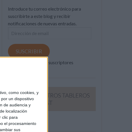
Introduce tu correo electrónico para
suscribirte a este blog y recibir
notificaciones de nuevas entradas.
Dirección
de
email
SUSCRIBIR
Únete a otros 371K suscriptores
ivo, como cookies, y
SIGUE NUESTROS TABLEROS
por un dispositivo
EN PINTEREST
ón de audiencia y
de localización
 clic para
bo el procesamiento
cambiar sus