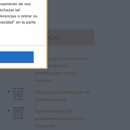
esamiento de sus
echazar tal
erencias o retirar su
vacidad" en la parte
LO MÁS VISITADO
Primer grupo consonántico:
Fichas de lectura,
identificación, trazo y
escritura
Dibujos para colorear de las
Guerreras K pop
Súper librito de 500
actividades para Infantil y
Preescolar