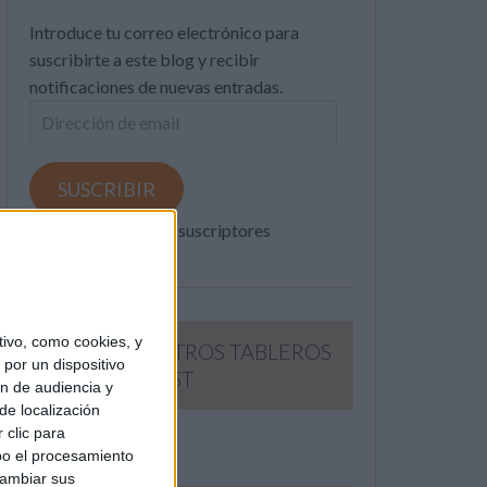
Introduce tu correo electrónico para
suscribirte a este blog y recibir
notificaciones de nuevas entradas.
Dirección
de
email
SUSCRIBIR
Únete a otros 371K suscriptores
ivo, como cookies, y
SIGUE NUESTROS TABLEROS
por un dispositivo
EN PINTEREST
ón de audiencia y
de localización
 clic para
bo el procesamiento
cambiar sus