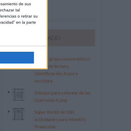
esamiento de sus
echazar tal
erencias o retirar su
vacidad" en la parte
LO MÁS VISITADO
Primer grupo consonántico:
Fichas de lectura,
identificación, trazo y
escritura
Dibujos para colorear de las
Guerreras K pop
Súper librito de 500
actividades para Infantil y
Preescolar