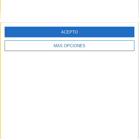
SIGUE NUESTROS TABLEROS EN
PINTEREST
ACEPTO
MÁS OPCIONES
LO MÁS VISITADO
Dibujos para colorear de las Guerreras K
pop
Primer grupo consonántico: Fichas de
lectura, identificación, trazo y escritura