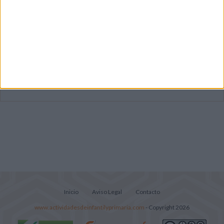
Mejora tu caligrafía durante las
vacaciones con este cuadernillo
Súper librito de 500 actividades para
Infantil y Preescolar
Portadas de Minecraft para cuadernos de
diferentes asignaturas
Inicio
Aviso Legal
Contacto
www.actividadesdeinfantilyprimaria.com
- Copyright 2026