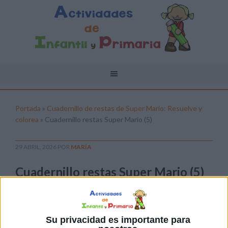
Portada
»
Cuadernillo de restas de Super Mario: Resuelve y
colorea
»
Cuadernillo restas Super Mario (5)
29 ABRIL, 2026
POR
MARÍA
Cuadernillo restas Super Mario (5)
Pulsa sobre el enlace para descargar el
archivo:
Su privacidad es importante para