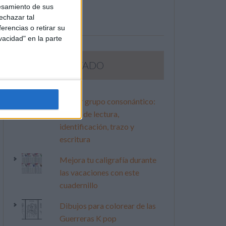
esamiento de sus
echazar tal
erencias o retirar su
vacidad" en la parte
LO MÁS VISITADO
Primer grupo consonántico:
Fichas de lectura,
identificación, trazo y
escritura
Mejora tu caligrafía durante
las vacaciones con este
cuadernillo
Dibujos para colorear de las
Guerreras K pop