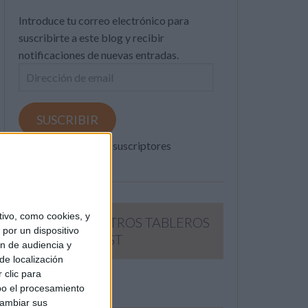
Introduce tu correo electrónico para
suscribirte a este blog y recibir
notificaciones de nuevas entradas.
Dirección
de
email
SUSCRIBIR
Únete a otros 371K suscriptores
ivo, como cookies, y
SIGUE NUESTROS TABLEROS
por un dispositivo
EN PINTEREST
ón de audiencia y
de localización
 clic para
bo el procesamiento
cambiar sus