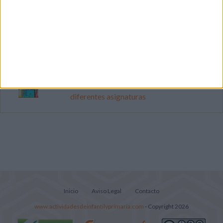
Mejora tu caligrafía durante las
vacaciones con este cuadernillo
Súper librito de 500 actividades para
Infantil y Preescolar
Portadas de Minecraft para cuadernos de
diferentes asignaturas
Inicio
Aviso Legal
Contacto
www.actividadesdeinfantilyprimaria.com
- Copyright 2026