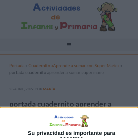
Portada
»
Cuadernito «Aprende a sumar con Super Mario»
»
portada cuadernito aprender a sumar super mario
28 ABRIL, 2026
POR
MARÍA
portada cuadernito aprender a
sumar super mario
Pulsa sobre el enlace para descargar el
archivo:
Su privacidad es importante para