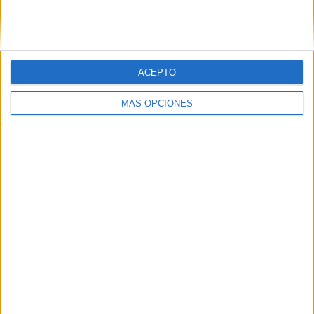
SIGUE NUESTROS TABLEROS EN
PINTEREST
ACEPTO
MÁS OPCIONES
LO MÁS VISITADO
Dibujos para colorear de las Guerreras K
pop
Primer grupo consonántico: Fichas de
lectura, identificación, trazo y escritura