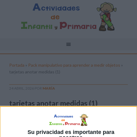
Portada
»
Pack manipulativo para aprender a medir objetos
»
tarjetas anotar medidas (1)
24 ABRIL, 2026
POR
MARÍA
tarjetas anotar medidas (1)
Pulsa sobre el enlace para descargar el
archivo:
Su privacidad es importante para