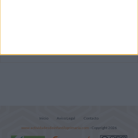
Súper librito de 500 actividades para
Infantil y Preescolar
Mejora tu caligrafía durante las
vacaciones con este cuadernillo
Lecturitas sencillas para trabajar la
comprensión lectora en nivel inicial
Inicio
Aviso Legal
Contacto
www.actividadesdeinfantilyprimaria.com
- Copyright 2026