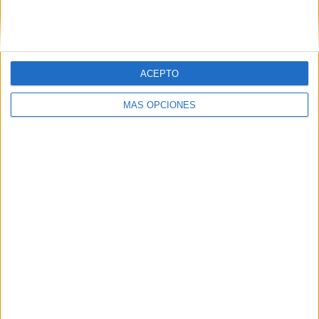
SIGUE NUESTROS TABLEROS EN
PINTEREST
ACEPTO
MÁS OPCIONES
LO MÁS VISITADO
Primer grupo consonántico: Fichas de
lectura, identificación, trazo y escritura
Dibujos para colorear de las Guerreras K
pop