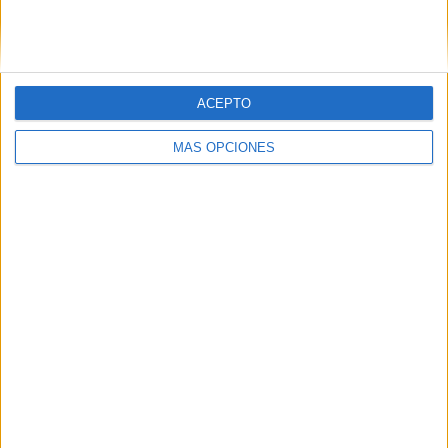
SIGUE NUESTROS TABLEROS EN
PINTEREST
ACEPTO
MÁS OPCIONES
LO MÁS VISITADO
Dibujos para colorear de las Guerreras K
pop
Primer grupo consonántico: Fichas de
lectura, identificación, trazo y escritura