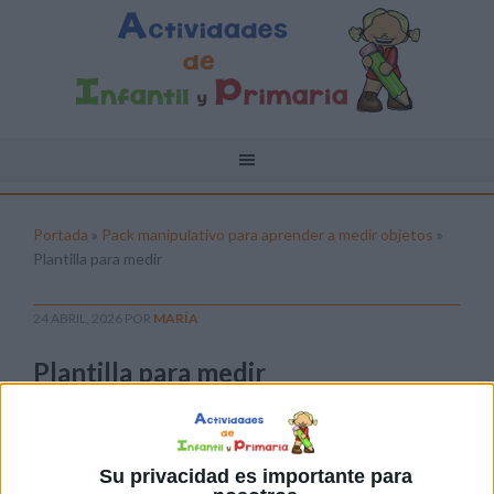
Portada
»
Pack manipulativo para aprender a medir objetos
»
Plantilla para medir
24 ABRIL, 2026
POR
MARÍA
Plantilla para medir
Pulsa sobre el enlace para descargar el
archivo:
Su privacidad es importante para