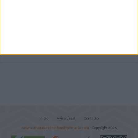
Mejora tu caligrafía durante las
vacaciones con este cuadernillo
Súper librito de 500 actividades para
Infantil y Preescolar
Portadas de Minecraft para cuadernos de
diferentes asignaturas
Inicio
Aviso Legal
Contacto
www.actividadesdeinfantilyprimaria.com
- Copyright 2026