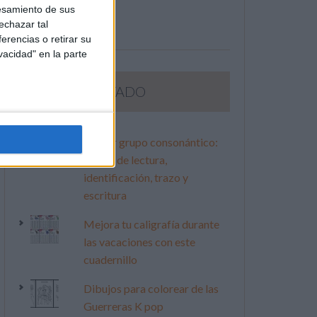
esamiento de sus
echazar tal
erencias o retirar su
vacidad" en la parte
LO MÁS VISITADO
Primer grupo consonántico:
Fichas de lectura,
identificación, trazo y
escritura
Mejora tu caligrafía durante
las vacaciones con este
cuadernillo
Dibujos para colorear de las
Guerreras K pop