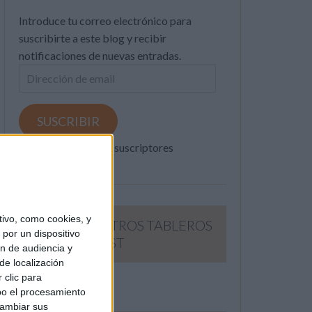
Introduce tu correo electrónico para
suscribirte a este blog y recibir
notificaciones de nuevas entradas.
Dirección
de
email
SUSCRIBIR
Únete a otros 371K suscriptores
ivo, como cookies, y
SIGUE NUESTROS TABLEROS
por un dispositivo
EN PINTEREST
ón de audiencia y
de localización
 clic para
bo el procesamiento
cambiar sus