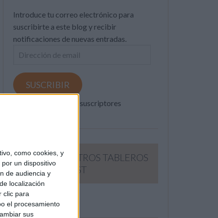
Introduce tu correo electrónico para
suscribirte a este blog y recibir
notificaciones de nuevas entradas.
Dirección
de
email
SUSCRIBIR
Únete a otros 371K suscriptores
ivo, como cookies, y
SIGUE NUESTROS TABLEROS
por un dispositivo
EN PINTEREST
ón de audiencia y
de localización
 clic para
bo el procesamiento
cambiar sus