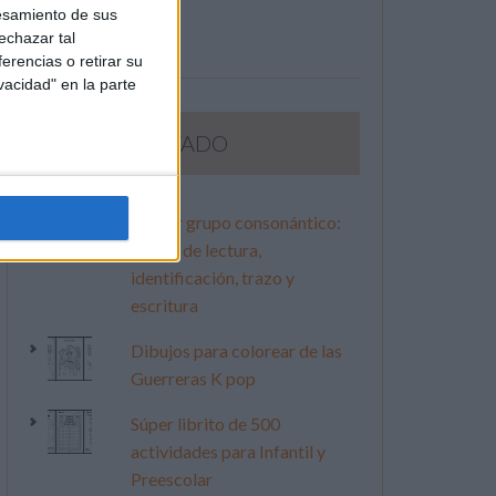
esamiento de sus
echazar tal
erencias o retirar su
vacidad" en la parte
LO MÁS VISITADO
Primer grupo consonántico:
Fichas de lectura,
identificación, trazo y
escritura
Dibujos para colorear de las
Guerreras K pop
Súper librito de 500
actividades para Infantil y
Preescolar