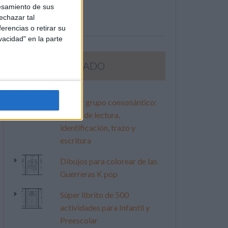
esamiento de sus
echazar tal
erencias o retirar su
vacidad" en la parte
LO MÁS VISITADO
Primer grupo consonántico:
Fichas de lectura,
identificación, trazo y
escritura
Dibujos para colorear de las
Guerreras K pop
Súper librito de 500
actividades para Infantil y
Preescolar