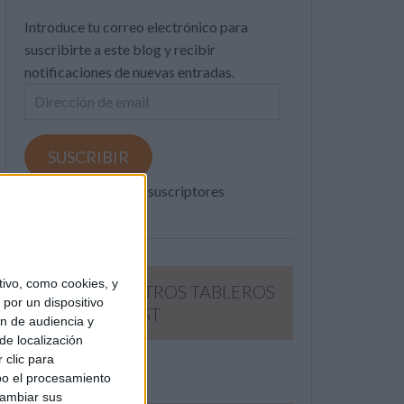
Introduce tu correo electrónico para
suscribirte a este blog y recibir
notificaciones de nuevas entradas.
Dirección
de
email
SUSCRIBIR
Únete a otros 371K suscriptores
ivo, como cookies, y
SIGUE NUESTROS TABLEROS
por un dispositivo
EN PINTEREST
ón de audiencia y
de localización
 clic para
bo el procesamiento
cambiar sus