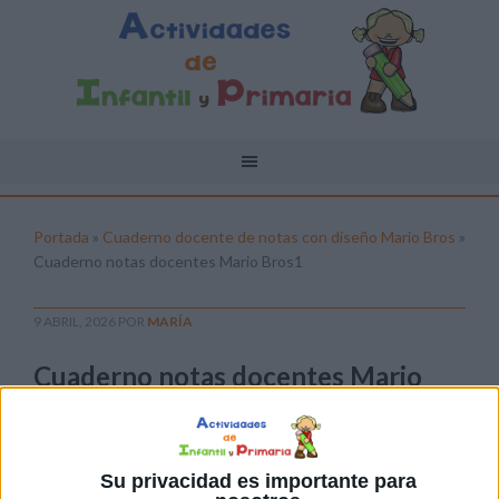
Portada
»
Cuaderno docente de notas con diseño Mario Bros
»
Cuaderno notas docentes Mario Bros1
9 ABRIL, 2026
POR
MARÍA
Cuaderno notas docentes Mario
Bros1
Pulsa sobre el enlace para descargar el
archivo:
Su privacidad es importante para