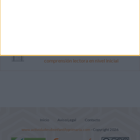
Súper librito de 500 actividades para
Infantil y Preescolar
Mejora tu caligrafía durante las
vacaciones con este cuadernillo
Lecturitas sencillas para trabajar la
comprensión lectora en nivel inicial
Inicio
Aviso Legal
Contacto
www.actividadesdeinfantilyprimaria.com
- Copyright 2026