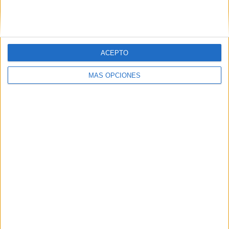
SIGUE NUESTROS TABLEROS EN
PINTEREST
ACEPTO
MÁS OPCIONES
LO MÁS VISITADO
Primer grupo consonántico: Fichas de
lectura, identificación, trazo y escritura
Dibujos para colorear de las Guerreras K
pop