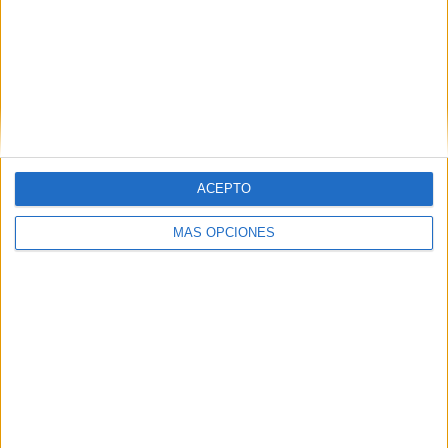
Publicado en:
Evaluaciones
,
Para profesores y maestros
Etiquetado como:
ayuda para maestros
,
entrega de
calificaciones
,
notas
,
para docentes
,
para profesores y
maestros
,
reunión de padres
,
reuniones familiares
Comentarios
ACEPTO
MÁS OPCIONES
Demetrio
dice
25 marzo, 2026 a las 9:25 pm
Excelente idea. Gracias.