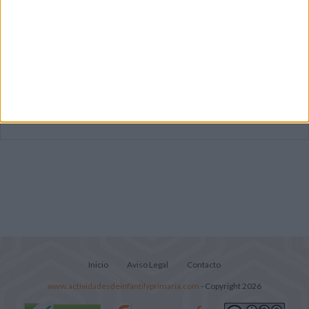
Dibujos para colorear de las Guerreras K
pop
Súper librito de 500 actividades para
Infantil y Preescolar
Lecturitas sencillas para trabajar la
comprensión lectora en nivel inicial
Inicio
Aviso Legal
Contacto
www.actividadesdeinfantilyprimaria.com
- Copyright 2026