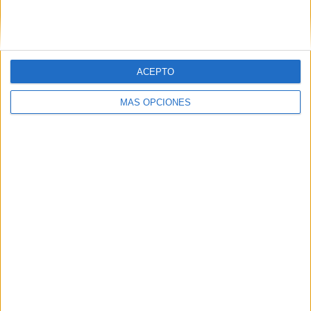
SIGUE NUESTROS TABLEROS EN
PINTEREST
ACEPTO
MÁS OPCIONES
LO MÁS VISITADO
Primer grupo consonántico: Fichas de
lectura, identificación, trazo y escritura
Mejora tu caligrafía durante las
vacaciones con este cuadernillo