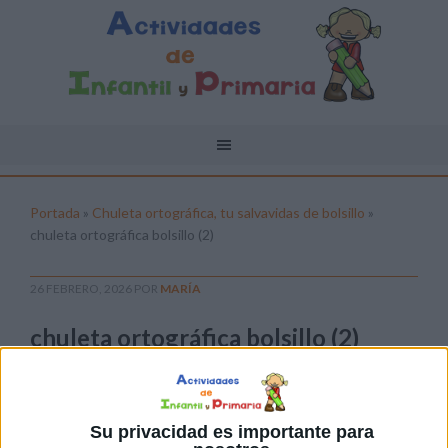
Portada
»
Chuleta ortográfica, tu salvavidas de bolsillo
»
chuleta ortográfica bolsillo (2)
26 FEBRERO, 2026
POR
MARÍA
chuleta ortográfica bolsillo (2)
Pulsa sobre el enlace para descargar el
archivo:
Su privacidad es importante para