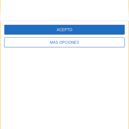
SIGUE NUESTROS TABLEROS EN
PINTEREST
ACEPTO
MÁS OPCIONES
LO MÁS VISITADO
Primer grupo consonántico: Fichas de
lectura, identificación, trazo y escritura
Dibujos para colorear de las Guerreras K
pop