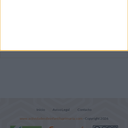
Súper librito de 500 actividades para
Infantil y Preescolar
Lecturitas sencillas para trabajar la
comprensión lectora en nivel inicial
Mejora tu caligrafía durante las
vacaciones con este cuadernillo
Inicio
Aviso Legal
Contacto
www.actividadesdeinfantilyprimaria.com
- Copyright 2026