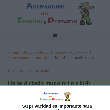
Portada
»
Dictado mudo con imágenes M – L – P – S – T
(primer grupo consonántico)
»
Hojas dictado mudo m l p s t (4)
19 FEBRERO, 2026
POR
MARÍA
Hojas dictado mudo m l p s t (4)
Pulsa sobre el enlace para descargar el
archivo:
Su privacidad es importante para