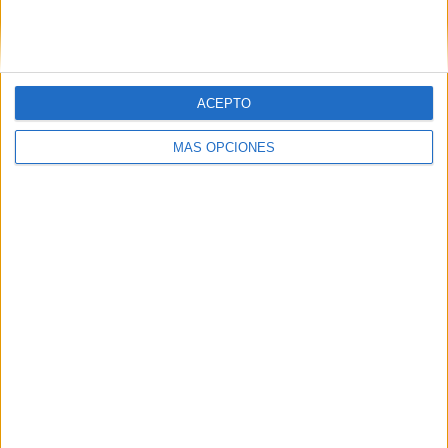
SIGUE NUESTROS TABLEROS EN
PINTEREST
ACEPTO
MÁS OPCIONES
LO MÁS VISITADO
Primer grupo consonántico: Fichas de
lectura, identificación, trazo y escritura
Mejora tu caligrafía durante las