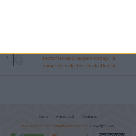
vacaciones con este cuadernillo
Dibujos para colorear de las Guerreras K
pop
Súper librito de 500 actividades para
Infantil y Preescolar
Lecturitas sencillas para trabajar la
comprensión lectora en nivel inicial
Inicio
Aviso Legal
Contacto
www.actividadesdeinfantilyprimaria.com
- Copyright 2026