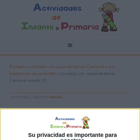
Portada
»
Lecturas con sopas de letras: Carnaval y sus
tradiciones en el mundo
»
Lecturas con sopas de letras
Carnaval mundo (2)
10 FEBRERO, 2026
POR
MARÍA
Lecturas con sopas de letras
Carnaval mundo (2)
Pulsa sobre el enlace para descargar el
Su privacidad es importante para