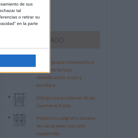
esamiento de sus
echazar tal
erencias o retirar su
vacidad" en la parte
LO MÁS VISITADO
Primer grupo consonántico:
Fichas de lectura,
identificación, trazo y
escritura
Dibujos para colorear de las
Guerreras K pop
Mejora tu caligrafía durante
las vacaciones con este
cuadernillo