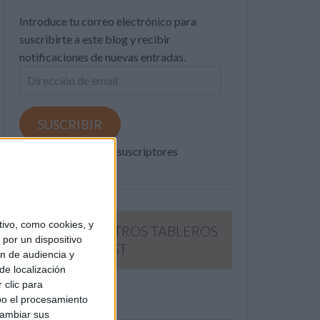
Introduce tu correo electrónico para
suscribirte a este blog y recibir
notificaciones de nuevas entradas.
Dirección
de
email
SUSCRIBIR
Únete a otros 371K suscriptores
ivo, como cookies, y
SIGUE NUESTROS TABLEROS
por un dispositivo
EN PINTEREST
ón de audiencia y
de localización
 clic para
bo el procesamiento
cambiar sus