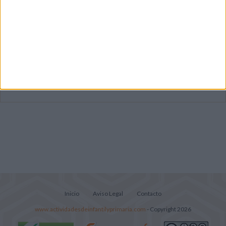
Dibujos para colorear de las Guerreras K
pop
Súper librito de 500 actividades para
Infantil y Preescolar
Lecturitas sencillas para trabajar la
comprensión lectora en nivel inicial
Inicio
Aviso Legal
Contacto
www.actividadesdeinfantilyprimaria.com
- Copyright 2026