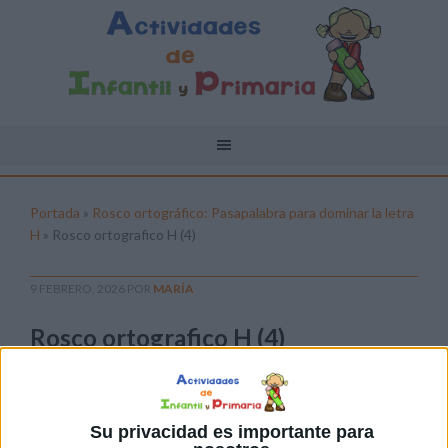
Portada
»
Rosco ortográfico: Pasapalabra para dominar la letra
H
»
Rosco ortografico H (4)
9 FEBRERO, 2026
POR
MARÍA
Rosco ortografico H (4)
Pulsa sobre el enlace para descargar el
archivo:
Su privacidad es importante para