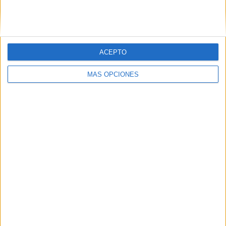
SIGUE NUESTROS TABLEROS EN
PINTEREST
ACEPTO
MÁS OPCIONES
LO MÁS VISITADO
Primer grupo consonántico: Fichas de
lectura, identificación, trazo y escritura
Mejora tu caligrafía durante las
vacaciones con este cuadernillo