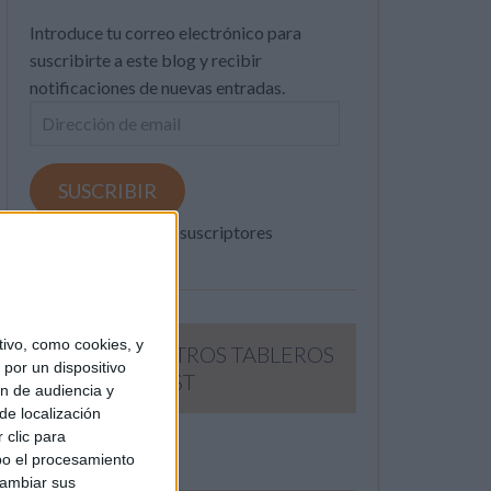
Introduce tu correo electrónico para
suscribirte a este blog y recibir
notificaciones de nuevas entradas.
Dirección
de
email
SUSCRIBIR
Únete a otros 371K suscriptores
ivo, como cookies, y
SIGUE NUESTROS TABLEROS
por un dispositivo
EN PINTEREST
ón de audiencia y
de localización
 clic para
bo el procesamiento
cambiar sus