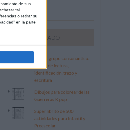
esamiento de sus
echazar tal
erencias o retirar su
vacidad" en la parte
LO MÁS VISITADO
Primer grupo consonántico:
Fichas de lectura,
identificación, trazo y
escritura
Dibujos para colorear de las
Guerreras K pop
Súper librito de 500
actividades para Infantil y
Preescolar