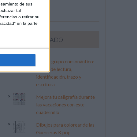
esamiento de sus
echazar tal
erencias o retirar su
vacidad" en la parte
LO MÁS VISITADO
Primer grupo consonántico:
Fichas de lectura,
identificación, trazo y
escritura
Mejora tu caligrafía durante
las vacaciones con este
cuadernillo
Dibujos para colorear de las
Guerreras K pop