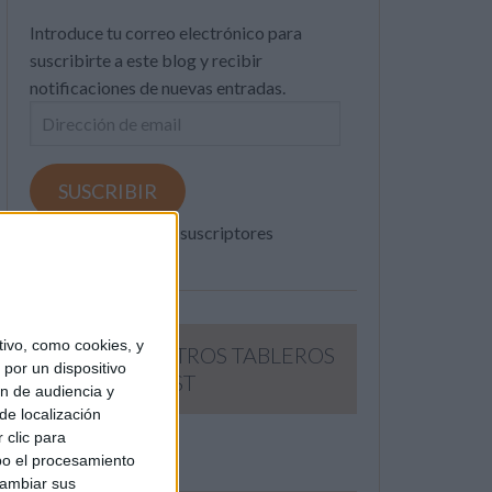
Introduce tu correo electrónico para
suscribirte a este blog y recibir
notificaciones de nuevas entradas.
Dirección
de
email
SUSCRIBIR
Únete a otros 371K suscriptores
ivo, como cookies, y
SIGUE NUESTROS TABLEROS
por un dispositivo
EN PINTEREST
ón de audiencia y
de localización
 clic para
bo el procesamiento
cambiar sus