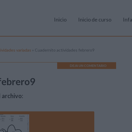
Inicio
Inicio de curso
Infa
tividades variadas
»
Cuadernito actividades febrero9
DEJA UN COMENTARIO
febrero9
 archivo: