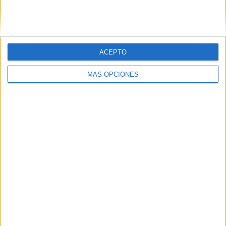
SIGUE NUESTROS TABLEROS EN
PINTEREST
ACEPTO
MÁS OPCIONES
LO MÁS VISITADO
Primer grupo consonántico: Fichas de
lectura, identificación, trazo y escritura
Dibujos para colorear de las Guerreras K