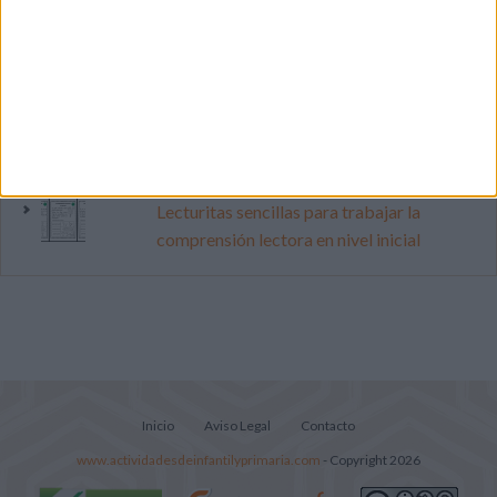
pop
Súper librito de 500 actividades para
Infantil y Preescolar
Cuadernito aprendemos a leer letra por
letra con el método de sílabas simples
Lecturitas sencillas para trabajar la
comprensión lectora en nivel inicial
Inicio
Aviso Legal
Contacto
www.actividadesdeinfantilyprimaria.com
- Copyright 2026