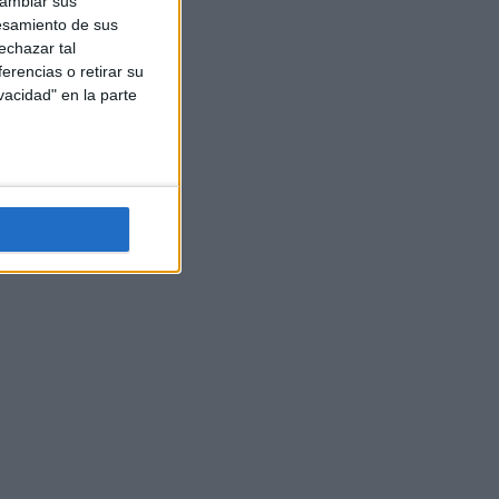
cambiar sus
esamiento de sus
echazar tal
erencias o retirar su
vacidad" en la parte