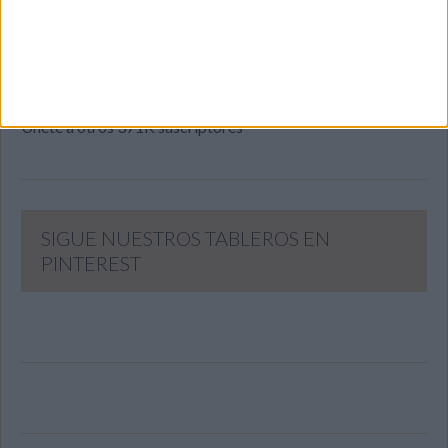
Dirección
de
email
SUSCRIBIR
Únete a otros 371K suscriptores
SIGUE NUESTROS TABLEROS EN
PINTEREST