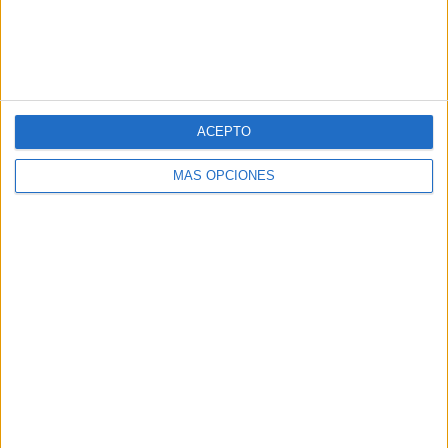
ACEPTO
MÁS OPCIONES
SUSCRIBETE
Introduce tu correo electrónico para suscribirte a este blog
y recibir notificaciones de nuevas entradas.
Dirección
de
email