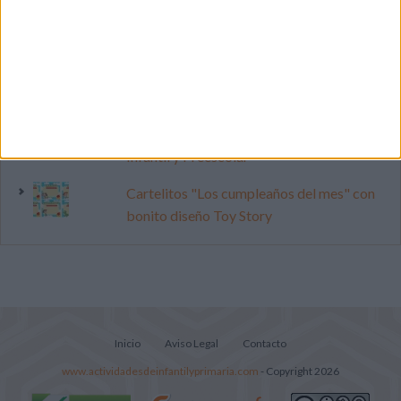
pop
Cuenta atrás para el gran eclipse solar
2026: Cuaderno de actividades para
descubrir el gran fenómeno
Súper librito de 500 actividades para
Infantil y Preescolar
Cartelitos "Los cumpleaños del mes" con
bonito diseño Toy Story
Inicio
Aviso Legal
Contacto
www.actividadesdeinfantilyprimaria.com
- Copyright 2026