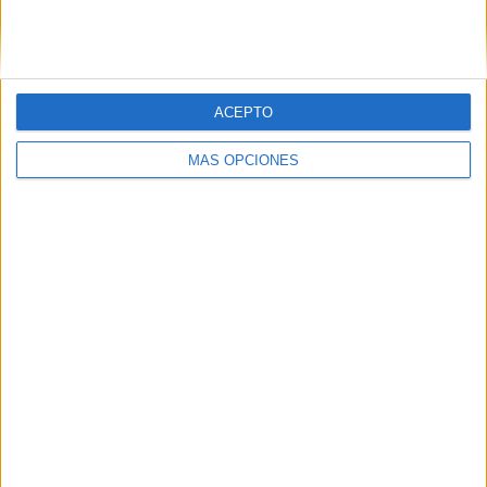
SIGUE NUESTROS TABLEROS EN
PINTEREST
ACEPTO
MÁS OPCIONES
LO MÁS VISITADO
Calendario minimalista curso 2026-2027
para docentes
Dibujos para colorear de las Guerreras K