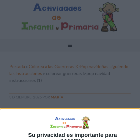
Portada
»
Colorea a las Guerreras K-Pop navideñas siguiendo
las instrucciones
»
colorear guerreras k-pop navidad
instrucciones (1)
3 DICIEMBRE, 2025
POR
MARÍA
colorear guerreras k-pop navidad
instrucciones (1)
Pulsa sobre el enlace para descargar el
Su privacidad es importante para