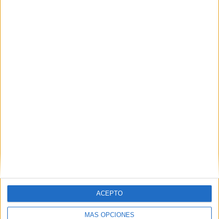
memory Las Guerreras K-Pop
Navidad
POR SI TE PERDISTE EL
MEMORY ORIGINAL
ACEPTO
MÁS OPCIONES