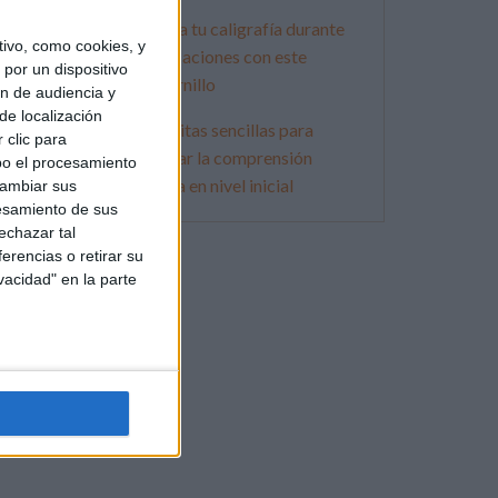
Mejora tu caligrafía durante
ivo, como cookies, y
las vacaciones con este
por un dispositivo
cuadernillo
ón de audiencia y
de localización
Lecturitas sencillas para
 clic para
trabajar la comprensión
bo el procesamiento
lectora en nivel inicial
cambiar sus
esamiento de sus
echazar tal
erencias o retirar su
vacidad" en la parte