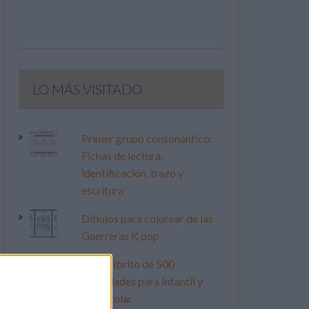
LO MÁS VISITADO
Primer grupo consonántico:
Fichas de lectura,
identificación, trazo y
escritura
Dibujos para colorear de las
Guerreras K pop
Súper librito de 500
actividades para Infantil y
Preescolar