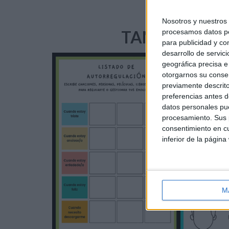
DIC
Nosotros y nuestro
TAMBIÉN TE 
procesamos datos per
para publicidad y co
desarrollo de servici
geográfica precisa e 
otorgarnos su conse
previamente descrito
preferencias antes d
datos personales pue
procesamiento. Sus p
consentimiento en cu
inferior de la página
M